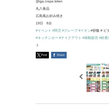
@iga.crepe.lelien
丸八食品
広島風お好み焼き
19日 8台
#イベント
#阿児
#クレープ
#イオン
#炒飯 # 
#キッチンカー
#テイクアウト
#移動販売
#鈴鹿
ト
Post
Share