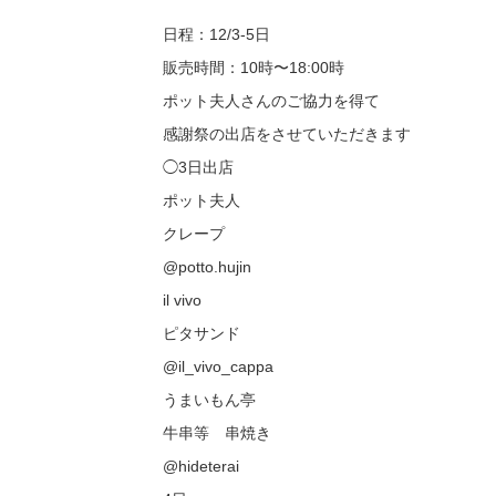
日程：12/3-5日
販売時間：10時〜18:00時
ポット夫人さんのご協力を得て
感謝祭の出店をさせていただきます
◯3日出店
ポット夫人
クレープ
@potto.hujin
il vivo
ピタサンド
@il_vivo_cappa
うまいもん亭
牛串等 串焼き
@hideterai