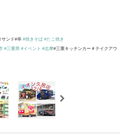
ピタサンド#串
#焼きそば
#たこ焼き
市
#三重県
#イベント
#志摩
#三重キッチンカー＃テイクアウ